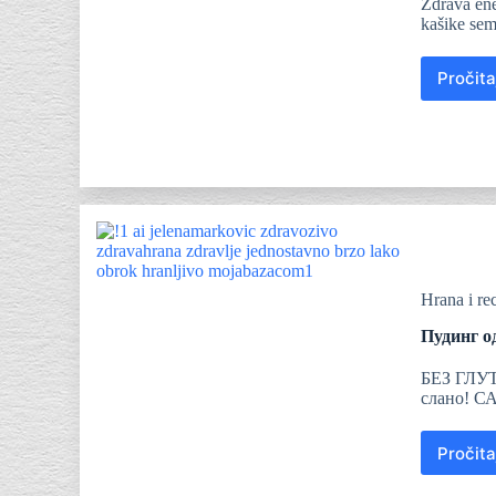
Zdrava en
kašike sem
Pročita
Hrana i rec
Пудинг о
БЕЗ ГЛУТ
слано! С
Pročita