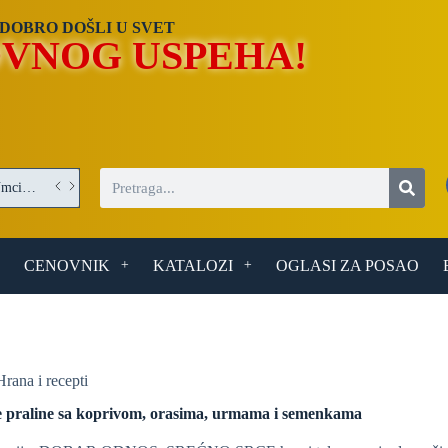
DOBRO DOŠLI U SVET
VNOG USPEHA!
Operater/Operaterka obrade optičkih elemenata – posao u Umci (Beograd)
CENOVNIK
KATALOZI
OGLASI ZA POSAO
Hrana i recepti
e praline sa koprivom, orasima, urmama i semenkama