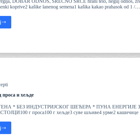
ergija, DOBAR ODNOS, SREĆNO SRCE hrani telo, neguj odnos, živi 
enki koprive2 kašike lanenog semena1 kašika kakao prahasok od 1 /…
j
epti
д проса и хељде
ЕНА * БЕЗ ИНДУСТРИЈСКОГ ШЕЋЕРА * ПУНА ЕНЕРГИЈЕ Здрав
АСТОЈЦИ100 г проса100 г хељде3 суве шљиве4 урме2 кашичице
j