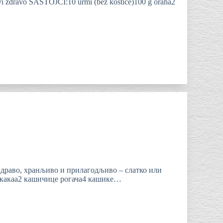
zdravo SASTOJCI:10 urmi (bez koštice)100 g oraha2
о, хранљиво и прилагодљиво – слатко или
 какаа2 кашичице рогача4 кашике…