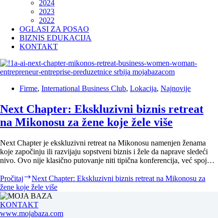
2024
2023
2022
OGLASI ZA POSAO
BIZNIS EDUKACIJA
KONTAKT
Firme
,
International Business Club
,
Lokacija
,
Najnovije
Next Chapter: Ekskluzivni biznis retreat
na Mikonosu za žene koje žele više
Next Chapter je ekskluzivni retreat na Mikonosu namenjen ženama
koje započinju ili razvijaju sopstveni biznis i žele da naprave sledeći
nivo. Ovo nije klasično putovanje niti tipična konferencija, već spoj…
Pročitaj
Next Chapter: Ekskluzivni biznis retreat na Mikonosu za
žene koje žele više
KONTAKT
www.mojabaza.com