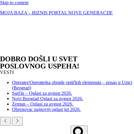
Skip to content
MOJA BAZA – BIZNIS PORTAL NOVE GENERACIJE
DOBRO DOŠLI U SVET
POSLOVNOG USPEHA!
VESTI
Operater/Operaterka obrade optičkih elemenata – posao u Umci
(Beograd)
Surčin – Oglasi za avgust 2026.
Novi Beograd Oglasi za avgust 2026.
Zemun – Oglasi za avgust 2026.
Obrenovac najnoviji oglasi jul 2026.