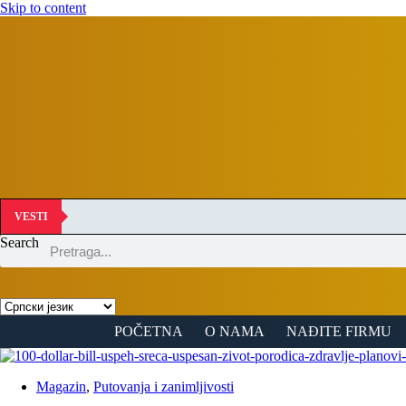
Skip to content
VESTI
Search
POČETNA
O NAMA
NAĐITE FIRMU
Magazin
,
Putovanja i zanimljivosti