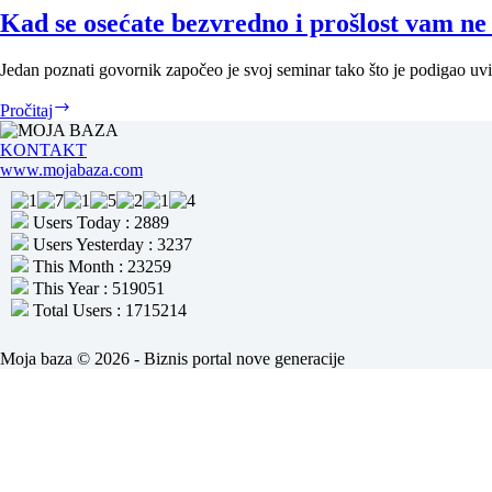
Kad se osećate bezvredno i prošlost vam ne
Jedan poznati govornik započeo je svoj seminar tako što je podigao uvi
Kad
Pročitaj
se
osećate
KONTAKT
bezvredno
www.mojabaza.com
i
prošlost
Users Today : 2889
vam
Users Yesterday : 3237
ne
da
This Month : 23259
mira
This Year : 519051
Total Users : 1715214
Moja baza © 2026 - Biznis portal nove generacije