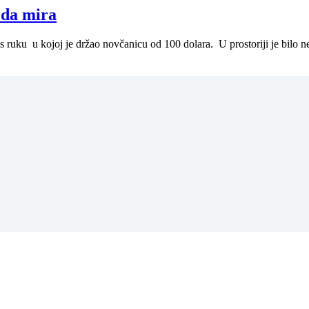
 da mira
s ruku u kojoj je držao novčanicu od 100 dolara. U prostoriji je bilo n