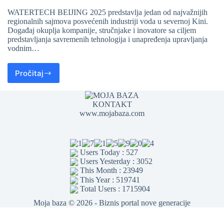
WATERTECH BEIJING 2025 predstavlja jedan od najvažnijih
regionalnih sajmova posvećenih industriji voda u severnoj Kini.
Događaj okuplja kompanije, stručnjake i inovatore sa ciljem
predstavljanja savremenih tehnologija i unapređenja upravljanja
vodnim…
Pročitaj
KONTAKT
www.mojabaza.com
Users Today : 527
Users Yesterday : 3052
This Month : 23949
This Year : 519741
Total Users : 1715904
Moja baza © 2026 - Biznis portal nove generacije