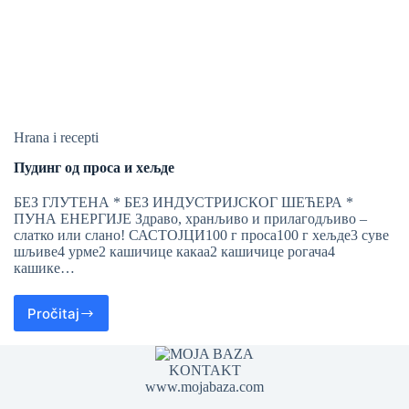
Hrana i recepti
Пудинг од проса и хељде
БЕЗ ГЛУТЕНА * БЕЗ ИНДУСТРИЈСКОГ ШЕЋЕРА *
ПУНА ЕНЕРГИЈЕ Здраво, хранљиво и прилагодљиво –
слатко или слано! САСТОЈЦИ100 г проса100 г хељде3 суве
шљиве4 урме2 кашичице какаа2 кашичице рогача4
кашике…
Pročitaj
KONTAKT
www.mojabaza.com