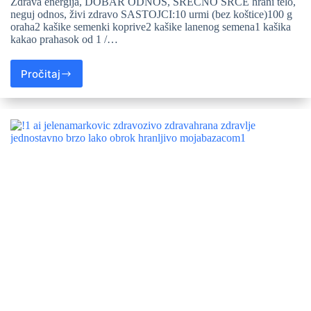
Zdrava energija, DOBAR ODNOS, SREĆNO SRCE hrani telo,
neguj odnos, živi zdravo SASTOJCI:10 urmi (bez koštice)100 g
oraha2 kašike semenki koprive2 kašike lanenog semena1 kašika
kakao prahasok od 1 /…
Pročitaj