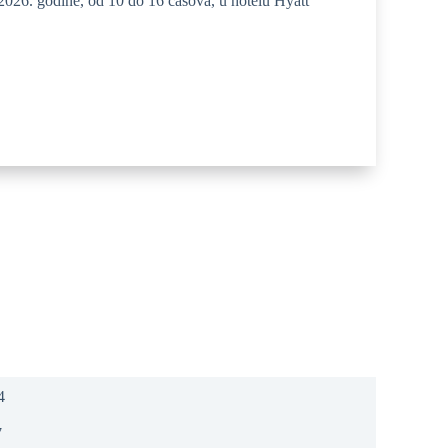
2026. godine, od 10 do 16 časova, u hotelu Hyatt
7