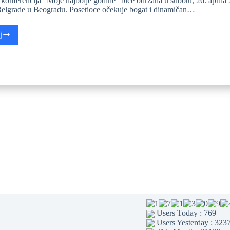
konferencija “Moje najbolje godine” biće održana u subotu, 26. aprila 
elgrade u Beogradu. Posetioce očekuje bogat i dinamičan…
j
Users Today : 769
Users Yesterday : 323