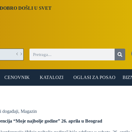
DOBRO DOŠLI U SVET
CENOVNIK
KATALOZI
OGLASI ZA POSAO
BIZ
i događaji
,
Magazin
rencija “Moje najbolje godine” 26. aprila u Beograd