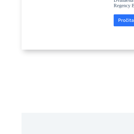
Dvanaesta 
Regency B
Pročita