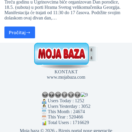
Treću godinu u Ugrinovcima biće organizovan Dan porodice,
18.5. (subota) u porti Hrama Svetog velikomučenika Georgija.
Manifestacija će trajati od 11:30 do 17 časova. Podržite svojim
dolaskom ovaj divan dan,…
Pročitaj
KONTAKT
www.mojabaza.com
Users Today : 1252
Users Yesterday : 3052
This Month : 24674
This Year : 520466
Total Users : 1716629
Moja baza © 2026 - Biznis portal nove generacije