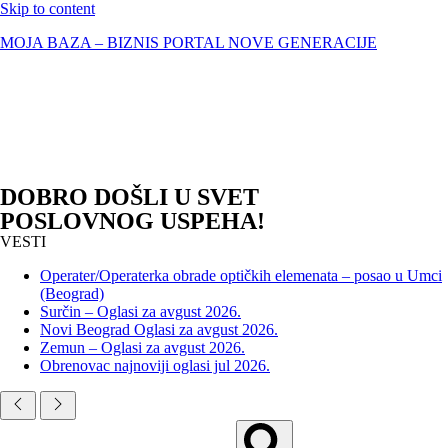
Skip to content
MOJA BAZA – BIZNIS PORTAL NOVE GENERACIJE
DOBRO DOŠLI U SVET
POSLOVNOG USPEHA!
VESTI
Operater/Operaterka obrade optičkih elemenata – posao u Umci
(Beograd)
Surčin – Oglasi za avgust 2026.
Novi Beograd Oglasi za avgust 2026.
Zemun – Oglasi za avgust 2026.
Obrenovac najnoviji oglasi jul 2026.