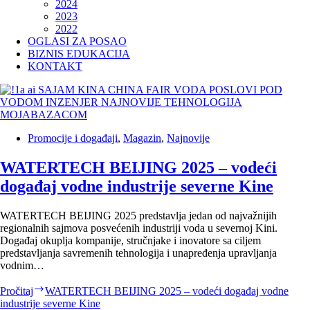
2024
2023
2022
OGLASI ZA POSAO
BIZNIS EDUKACIJA
KONTAKT
Promocije i događaji
,
Magazin
,
Najnovije
WATERTECH BEIJING 2025 – vodeći
događaj vodne industrije severne Kine
WATERTECH BEIJING 2025 predstavlja jedan od najvažnijih
regionalnih sajmova posvećenih industriji voda u severnoj Kini.
Događaj okuplja kompanije, stručnjake i inovatore sa ciljem
predstavljanja savremenih tehnologija i unapređenja upravljanja
vodnim…
Pročitaj
WATERTECH BEIJING 2025 – vodeći događaj vodne
industrije severne Kine