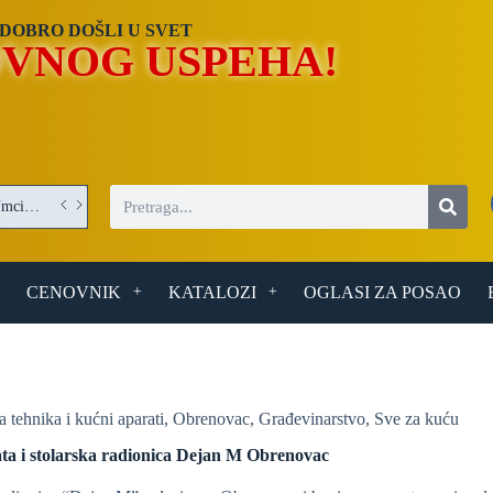
DOBRO DOŠLI U SVET
VNOG USPEHA!
Operater/Operaterka obrade optičkih elemenata – posao u Umci (Beograd)
CENOVNIK
KATALOZI
OGLASI ZA POSAO
a tehnika i kućni aparati
,
Obrenovac
,
Građevinarstvo
,
Sve za kuću
ta i stolarska radionica Dejan M Obrenovac