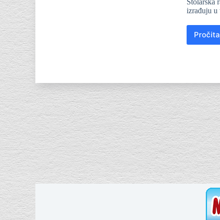
Stolarska 
izrađuju u
Pročita