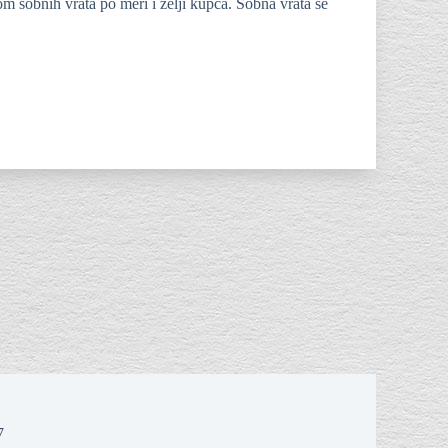
m sobnih vrata po meri i želji kupca. Sobna vrata se
7