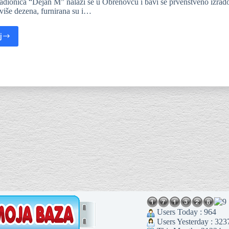
radionica “Dejan M” nalazi se u Obrenovcu i bavi se prvenstveno izrado
 više dezena, furnirana su i…
j
Users Today : 964
Users Yesterday : 323