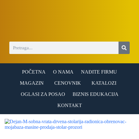
S
k
i
p
t
o
c
o
n
t
e
n
POČETNA
O NAMA
NAĐITE FIRMU
t
MAGAZIN
CENOVNIK
KATALOZI
OGLASI ZA POSAO
BIZNIS EDUKACIJA
KONTAKT