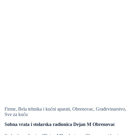
Firme
,
Bela tehnika i kućni aparati
,
Obrenovac
,
Građevinarstvo
,
Sve za kuću
Sobna vrata i stolarska radionica Dejan M Obrenovac