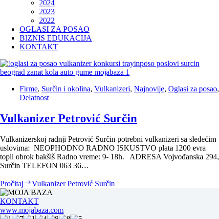
2024
2023
2022
OGLASI ZA POSAO
BIZNIS EDUKACIJA
KONTAKT
Firme
,
Surčin i okolina
,
Vulkanizeri
,
Najnovije
,
Oglasi za posao
,
Delatnost
Vulkanizer Petrović Surčin
Vulkanizerskoj radnji Petrović Surčin potrebni vulkanizeri sa sledećim
uslovima: NEOPHODNO RADNO ISKUSTVO plata 1200 evra
topli obrok bakšiš Radno vreme: 9- 18h. ADRESA Vojvođanska 294,
Surčin TELEFON 063 36…
Pročitaj
Vulkanizer Petrović Surčin
KONTAKT
www.mojabaza.com