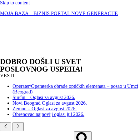
Skip to content
MOJA BAZA – BIZNIS PORTAL NOVE GENERACIJE
DOBRO DOŠLI U SVET
POSLOVNOG USPEHA!
VESTI
Operater/Operaterka obrade optičkih elemenata – posao u Umci
(Beograd)
Surčin – Oglasi za avgust 2026.
Novi Beograd Oglasi za avgust 2026.
Zemun – Oglasi za avgust 2026.
Obrenovac najnoviji oglasi jul 2026.