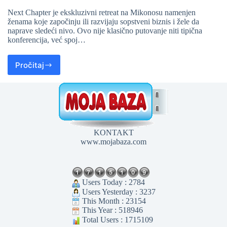
Next Chapter je ekskluzivni retreat na Mikonosu namenjen
ženama koje započinju ili razvijaju sopstveni biznis i žele da
naprave sledeći nivo. Ovo nije klasično putovanje niti tipična
konferencija, već spoj…
Pročitaj
KONTAKT
www.mojabaza.com
Users Today : 2784
Users Yesterday : 3237
This Month : 23154
This Year : 518946
Total Users : 1715109