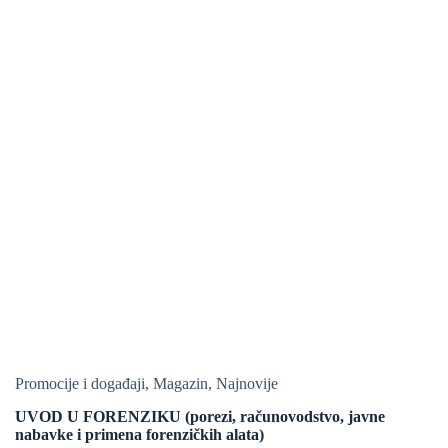
Promocije i događaji
,
Magazin
,
Najnovije
UVOD U FORENZIKU (porezi, računovodstvo, javne
nabavke i primena forenzičkih alata)