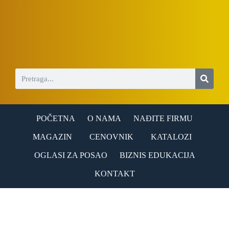
S
k
i
p
t
o
c
o
n
t
e
n
POČETNA
O NAMA
NAĐITE FIRMU
t
MAGAZIN
CENOVNIK
KATALOZI
OGLASI ZA POSAO
BIZNIS EDUKACIJA
KONTAKT