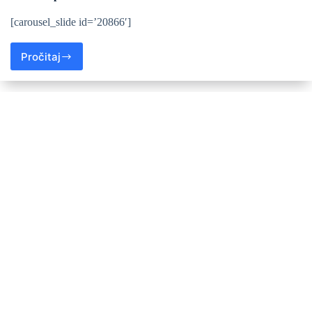
[carousel_slide id=’20866′]
Pročitaj