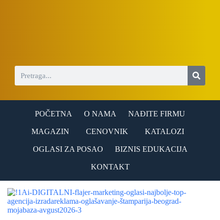
S
k
i
p
t
o
c
o
n
t
e
n
POČETNA
O NAMA
NAĐITE FIRMU
t
MAGAZIN
CENOVNIK
KATALOZI
OGLASI ZA POSAO
BIZNIS EDUKACIJA
KONTAKT