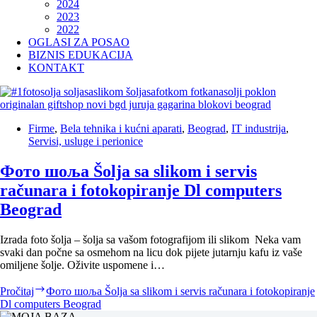
2024
2023
2022
OGLASI ZA POSAO
BIZNIS EDUKACIJA
KONTAKT
Firme
,
Bela tehnika i kućni aparati
,
Beograd
,
IT industrija
,
Servisi, usluge i perionice
Фото шоља Šolja sa slikom i servis
računara i fotokopiranje Dl computers
Beograd
Izrada foto šolja – šolja sa vašom fotografijom ili slikom Neka vam
svaki dan počne sa osmehom na licu dok pijete jutarnju kafu iz vaše
omiljene šolje. Oživite uspomene i…
Pročitaj
Фото шоља Šolja sa slikom i servis računara i fotokopiranje
Dl computers Beograd