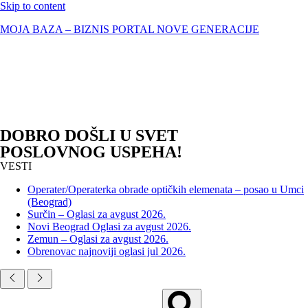
Skip to content
MOJA BAZA – BIZNIS PORTAL NOVE GENERACIJE
DOBRO DOŠLI U SVET
POSLOVNOG USPEHA!
VESTI
Operater/Operaterka obrade optičkih elemenata – posao u Umci
(Beograd)
Surčin – Oglasi za avgust 2026.
Novi Beograd Oglasi za avgust 2026.
Zemun – Oglasi za avgust 2026.
Obrenovac najnoviji oglasi jul 2026.