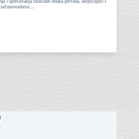
 i sprečavanja različitih oblika prevara, uključujući i
 u računovodstvu…
7