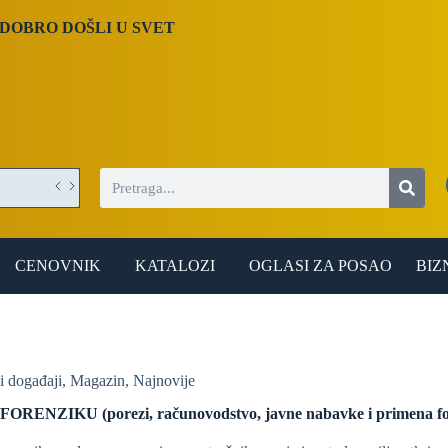
DOBRO DOŠLI U SVET
CENOVNIK
KATALOZI
OGLASI ZA POSAO
BIZ
i događaji
,
Magazin
,
Najnovije
RENZIKU (porezi, računovodstvo, javne nabavke i primena for