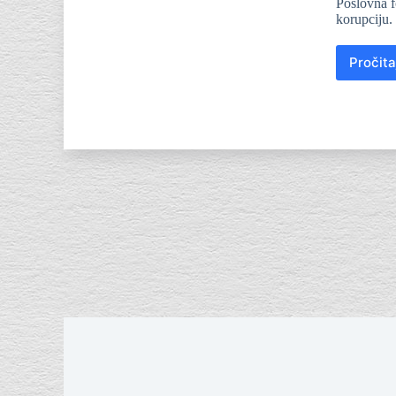
Poslovna f
korupciju.
Pročita