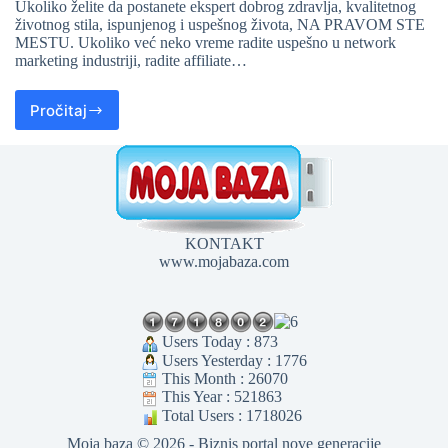
Ukoliko želite da postanete ekspert dobrog zdravlja, kvalitetnog
životnog stila, ispunjenog i uspešnog života, NA PRAVOM STE
MESTU. Ukoliko već neko vreme radite uspešno u network
marketing industriji, radite affiliate…
Pročitaj
KONTAKT
www.mojabaza.com
Users Today : 873
Users Yesterday : 1776
This Month : 26070
This Year : 521863
Total Users : 1718026
Moja baza © 2026 - Biznis portal nove generacije