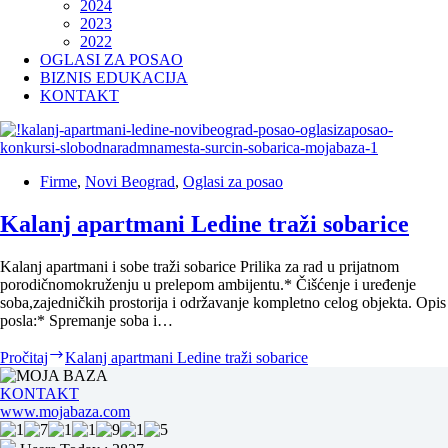
2024
2023
2022
OGLASI ZA POSAO
BIZNIS EDUKACIJA
KONTAKT
Firme
,
Novi Beograd
,
Oglasi za posao
Kalanj apartmani Ledine traži sobarice
Kalanj apartmani i sobe traži sobarice Prilika za rad u prijatnom
porodičnomokruženju u prelepom ambijentu.* Čišćenje i uređenje
soba,zajedničkih prostorija i održavanje kompletno celog objekta. Opis
posla:* Spremanje soba i…
Pročitaj
Kalanj apartmani Ledine traži sobarice
KONTAKT
www.mojabaza.com