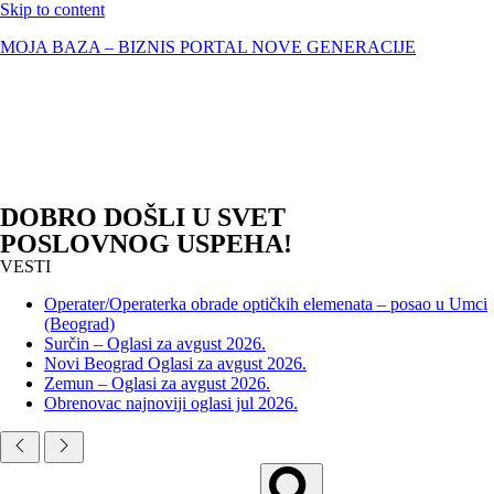
Skip to content
MOJA BAZA – BIZNIS PORTAL NOVE GENERACIJE
DOBRO DOŠLI U SVET
POSLOVNOG USPEHA!
VESTI
Operater/Operaterka obrade optičkih elemenata – posao u Umci
(Beograd)
Surčin – Oglasi za avgust 2026.
Novi Beograd Oglasi za avgust 2026.
Zemun – Oglasi za avgust 2026.
Obrenovac najnoviji oglasi jul 2026.