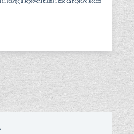
i razvijaju sopstveni biznis i žele da naprave sledeći
7