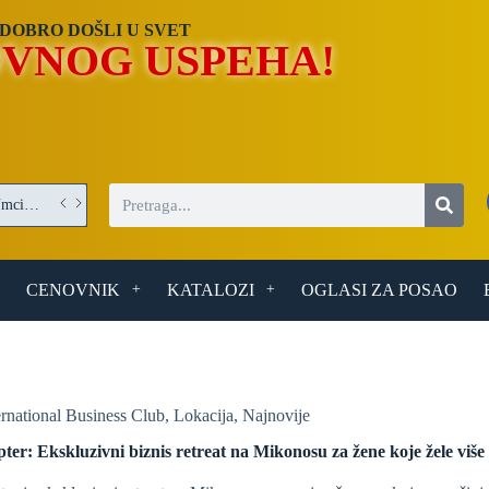
DOBRO DOŠLI U SVET
VNOG USPEHA!
Operater/Operaterka obrade optičkih elemenata – posao u Umci (Beograd)
CENOVNIK
KATALOZI
OGLASI ZA POSAO
ernational Business Club
,
Lokacija
,
Najnovije
er: Ekskluzivni biznis retreat na Mikonosu za žene koje žele više