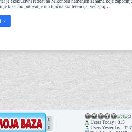
er je ekskluzivni retreat na Mikonosu namenjen ženama koje započinju il
nije klasično putovanje niti tipična konferencija, već spoj…
j
Users Today : 815
Users Yesterday : 323