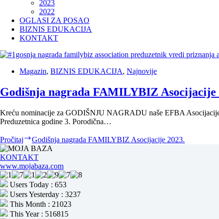
2023
2022
OGLASI ZA POSAO
BIZNIS EDUKACIJA
KONTAKT
Magazin
,
BIZNIS EDUKACIJA
,
Najnovije
Godišnja nagrada FAMILYBIZ Asocijacije 
Kreću nominacije za GODIŠNJU NAGRADU naše EFBA Asocijacije. Pre
Preduzetnica godine 3. Porodična…
Pročitaj
Godišnja nagrada FAMILYBIZ Asocijacije 2023.
KONTAKT
www.mojabaza.com
Users Today : 653
Users Yesterday : 3237
This Month : 21023
This Year : 516815