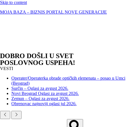
Skip to content
MOJA BAZA – BIZNIS PORTAL NOVE GENERACIJE
DOBRO DOŠLI U SVET
POSLOVNOG USPEHA!
VESTI
Operater/Operaterka obrade optičkih elemenata – posao u Umci
(Beograd)
Surčin – Oglasi za avgust 2026.
Novi Beograd Oglasi za avgust 2026.
Zemun – Oglasi za avgust 2026.
Obrenovac najnoviji oglasi jul 2026.