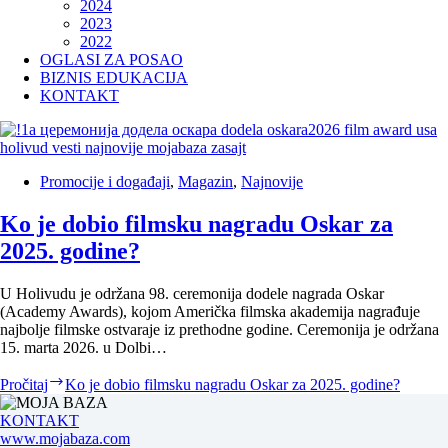
2024
2023
2022
OGLASI ZA POSAO
BIZNIS EDUKACIJA
KONTAKT
Promocije i događaji
,
Magazin
,
Najnovije
Ko je dobio filmsku nagradu Oskar za
2025. godine?
U Holivudu je održana 98. ceremonija dodele nagrada Oskar
(Academy Awards), kojom Američka filmska akademija nagrađuje
najbolje filmske ostvaraje iz prethodne godine. Ceremonija je održana
15. marta 2026. u Dolbi…
Pročitaj
Ko je dobio filmsku nagradu Oskar za 2025. godine?
KONTAKT
www.mojabaza.com