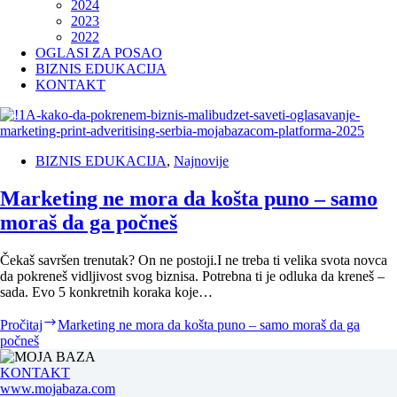
2024
2023
2022
OGLASI ZA POSAO
BIZNIS EDUKACIJA
KONTAKT
BIZNIS EDUKACIJA
,
Najnovije
Marketing ne mora da košta puno – samo
moraš da ga počneš
Čekaš savršen trenutak? On ne postoji.I ne treba ti velika svota novca
da pokreneš vidljivost svog biznisa. Potrebna ti je odluka da kreneš –
sada. Evo 5 konkretnih koraka koje…
Pročitaj
Marketing ne mora da košta puno – samo moraš da ga
počneš
KONTAKT
www.mojabaza.com