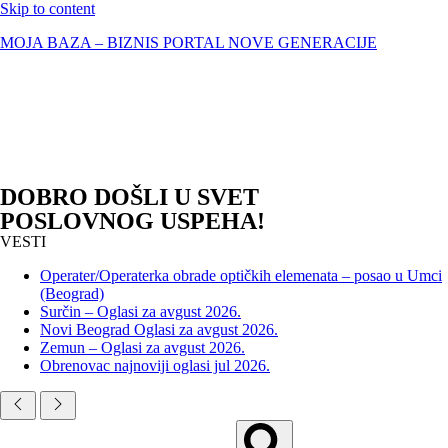
Skip to content
MOJA BAZA – BIZNIS PORTAL NOVE GENERACIJE
DOBRO DOŠLI U SVET
POSLOVNOG USPEHA!
VESTI
Operater/Operaterka obrade optičkih elemenata – posao u Umci
(Beograd)
Surčin – Oglasi za avgust 2026.
Novi Beograd Oglasi za avgust 2026.
Zemun – Oglasi za avgust 2026.
Obrenovac najnoviji oglasi jul 2026.