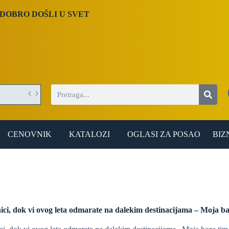
DOBRO DOŠLI U SVET
CENOVNIK
KATALOZI
OGLASI ZA POSAO
BIZ
ici, dok vi ovog leta odmarate na dalekim destinacijama – Moja baz