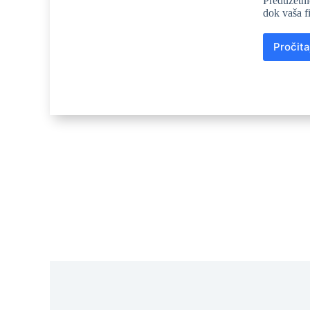
Preduzetni
dok vaša f
Pročita