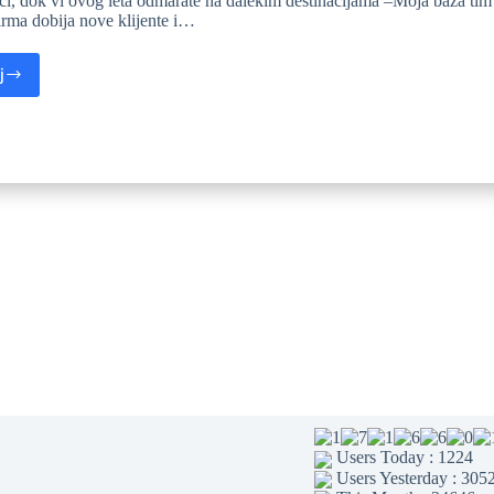
ci, dok vi ovog leta odmarate na dalekim destinacijama –Moja baza tim 
irma dobija nove klijente i…
j
Users Today : 1224
Users Yesterday : 305