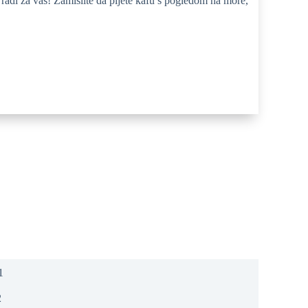
radi za vas! Zamislite da pijete kafu s pogledom na more,
2