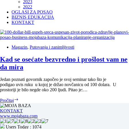
2023
2022
OGLASI ZA POSAO
BIZNIS EDUKACIJA
KONTAKT
Magazin
,
Putovanja i zanimljivosti
Kad se osećate bezvredno i prošlost vam ne
da mira
Jedan poznati govornik započeo je svoj seminar tako što je
podigao uvis ruku u kojoj je držao novčanicu od 100 dolara. U
prostoriji je bilo negde oko 200 ljudi. Pitao je:…
Kad
Pročitaj
se
osećate
KONTAKT
bezvredno
www.mojabaza.com
i
prošlost
Users Today : 1074