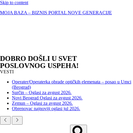
Skip to content
MOJA BAZA – BIZNIS PORTAL NOVE GENERACIJE
DOBRO DOŠLI U SVET
POSLOVNOG USPEHA!
VESTI
Operater/Operaterka obrade optičkih elemenata – posao u Umci
(Beograd)
Surčin – Oglasi za avgust 2026.
Novi Beograd Oglasi za avgust 2026.
Zemun – Oglasi za avgust 2026.
Obrenovac najnoviji oglasi jul 2026.