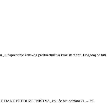
 „Unapređenje ženskog preduzetništva kroz start ap”. Događaj će biti
KE DANE PREDUZETNIŠTVA, koji će biti održani 21. – 25.