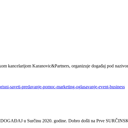
skom kancelarijom Karanovic&Partners, organizuje događaj pod nazivom
I DOGAĐAJ u Surčinu 2020. godine. Dobro došli na Prve SURČINS