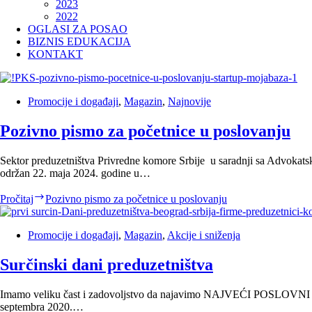
2023
2022
OGLASI ZA POSAO
BIZNIS EDUKACIJA
KONTAKT
Promocije i događaji
,
Magazin
,
Najnovije
Pozivno pismo za početnice u poslovanju
Sektor preduzetništva Privredne komore Srbije u saradnji sa Advokat
održan 22. maja 2024. godine u…
Pročitaj
Pozivno pismo za početnice u poslovanju
Promocije i događaji
,
Magazin
,
Akcije i sniženja
Surčinski dani preduzetništva
Imamo veliku čast i zadovoljstvo da najavimo NAJVEĆI POSLOVN
septembra 2020.…