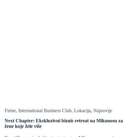
Firme
,
International Business Club
,
Lokacija
,
Najnovije
Next Chapter: Ekskluzivni biznis retreat na Mikonosu za
žene koje žele više