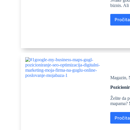
Svake godi
biznis. Al
Pročita
Magazin
,
Pozicioni
Želite da 
mapama? M
Pročita