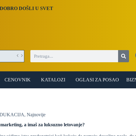
DOBRO DOŠLI U SVET
CENOVNIK
KATALOZI
OGLASI ZA POSAO
BIZ
EDUKACIJA
,
Najnovije
marketing, a imaš za luksuzno letovanje?