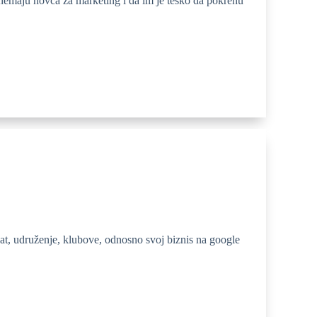
 nemaju novca za marketing i da im je teško da pokrenu
ekat, udruženje, klubove, odnosno svoj biznis na google