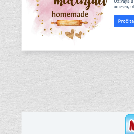
Uživajte u
umesen, ob
Pročita