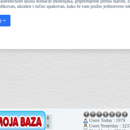
 autentičnom ukusu domaćih medenjaka, pripremljenih prema starom, z
likovan, ukrašen i ručno upakovan, kako bi vam pružio jedinstveno is
j
Users Today : 1979
Users Yesterday : 323