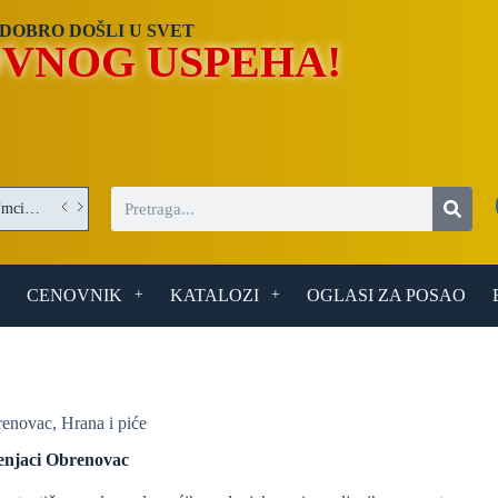
DOBRO DOŠLI U SVET
VNOG USPEHA!
Operater/Operaterka obrade optičkih elemenata – posao u Umci (Beograd)
CENOVNIK
KATALOZI
OGLASI ZA POSAO
enovac
,
Hrana i piće
enjaci Obrenovac