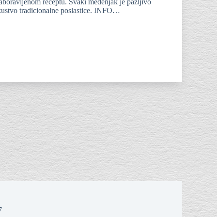
aboravljenom receptu. Svaki medenjak je pažljivo
kustvo tradicionalne poslastice. INFO…
7