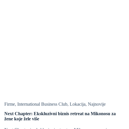
Firme
,
International Business Club
,
Lokacija
,
Najnovije
Next Chapter: Ekskluzivni biznis retreat na Mikonosu za
žene koje žele više