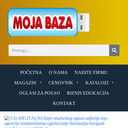
S
k
i
p
t
o
c
o
n
t
e
n
t
POČETNA
O NAMA
NAĐITE FIRMU
MAGAZIN
CENOVNIK
KATALOZI
OGLASI ZA POSAO
BIZNIS EDUKACIJA
KONTAKT