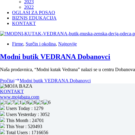
2023
2022
OGLASI ZA POSAO
BIZNIS EDUKACIJA
KONTAKT
Firme
,
Surčin i okolina
,
Najnovije
Modni butik VEDRANA Dobanovci
Naša prodavnica, “Modni kutak Vedrana” nalazi se u centru Dobanovac
Pročitaj
Modni butik VEDRANA Dobanovci
KONTAKT
www.mojabaza.com
Users Today : 1279
Users Yesterday : 3052
This Month : 24701
This Year : 520493
Total Users : 1716656