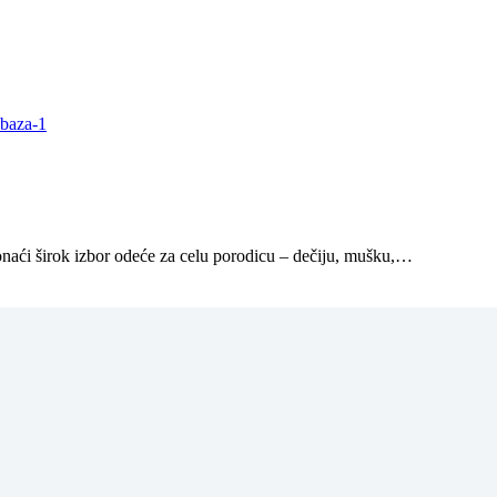
naći širok izbor odeće za celu porodicu – dečiju, mušku,…