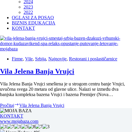
2024
2023
2022
OGLASI ZA POSAO
BIZNIS EDUKACIJA
KONTAKT
Firme
,
Vile
,
Srbija
,
Najnovije
,
Restorani i poslastičarnice
Vila Jelena Banja Vrujci
Vila Jelena Banja Vrujci smeštena je u strogom centru banje Vrujci,
uvučena svega 20 metara od glavne ulice. Nalazi se između dva
banjska kompleksa bazena Vrujci i bazena Premijer (Nova…
Pročitaj
Vila Jelena Banja Vrujci
KONTAKT
www.mojabaza.com