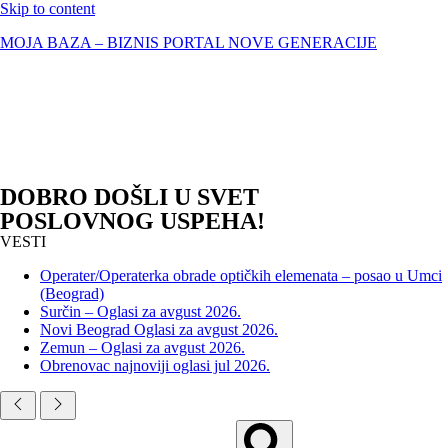
Skip to content
MOJA BAZA – BIZNIS PORTAL NOVE GENERACIJE
DOBRO DOŠLI U SVET
POSLOVNOG USPEHA!
VESTI
Operater/Operaterka obrade optičkih elemenata – posao u Umci
(Beograd)
Surčin – Oglasi za avgust 2026.
Novi Beograd Oglasi za avgust 2026.
Zemun – Oglasi za avgust 2026.
Obrenovac najnoviji oglasi jul 2026.