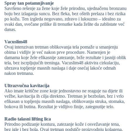
Spray tan potamnjivanje
Savršeno rešenje za žene koje žele prirodnu, ujednačenu bronzanu
boju bez izlaganja suncu. Bez fleka, bez oštrih prelaza i bez rizika
po kožu. Ten izgleda negovano, zdravo i luksuzno – idealno za
svaki dan, svečane prilike ili trenutke kada želite da zablistate već
danas.
Vacuslim48
Ovaj intenzivan tretman oblikovanja tela pomaže u smanjenju
obima i vidljiv je već nakon prve procedure. Namenjen je
damama koje žele efikasnije zatezanje, brže rezultate i jasniji oblik
tela, bez iscrpljujućih treninga. Vacuslim48 aktivira cirkulaciju,
ubrzava topljenje masnih naslaga i daje osećaj lakoće odmah
nakon tretmana.
Ultrazvučna kavitacija
Ako imate kritične zone koje jednostavno ne reaguje na dijete ili
vežbe, kavitacija ih cilja direktno. Tretman je bezbolan, brz i vrlo
efikasan u topljenju masnih naslaga, oblikovanju struka, stomaka,
bokova ili butina. Rezultat je vidljivo finije, zategnutije telo.
Radio talasni lifting lica
Prirodno podizanje kontura, zatezanje kože i osvežavanje tena,
bez igle i bez bola. Ovaj tretman podstiče proizvodnju kolagena,