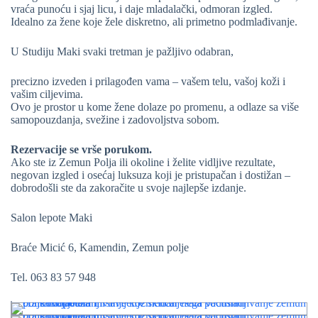
vraća punoću i sjaj licu, i daje mladalački, odmoran izgled.
Idealno za žene koje žele diskretno, ali primetno podmlađivanje.
U Studiju Maki svaki tretman je pažljivo odabran,
precizno izveden i prilagođen vama – vašem telu, vašoj koži i
vašim ciljevima.
Ovo je prostor u kome žene dolaze po promenu, a odlaze sa više
samopouzdanja, svežine i zadovoljstva sobom.
Rezervacije se vrše porukom.
Ako ste iz Zemun Polja ili okoline i želite vidljive rezultate,
negovan izgled i osećaj luksuza koji je pristupačan i dostižan –
dobrodošli ste da zakoračite u svoje najlepše izdanje.
Salon lepote Maki
Braće Micić 6, Kamendin, Zemun polje
Tel. 063 83 57 948