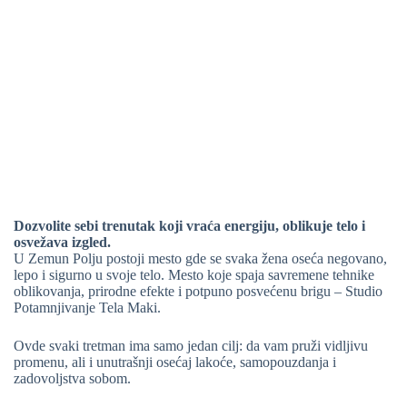
Dozvolite sebi trenutak koji vraća energiju, oblikuje telo i
osvežava izgled.
U Zemun Polju postoji mesto gde se svaka žena oseća negovano,
lepo i sigurno u svoje telo. Mesto koje spaja savremene tehnike
oblikovanja, prirodne efekte i potpuno posvećenu brigu – Studio
Potamnjivanje Tela Maki.
Ovde svaki tretman ima samo jedan cilj: da vam pruži vidljivu
promenu, ali i unutrašnji osećaj lakoće, samopouzdanja i
zadovoljstva sobom.