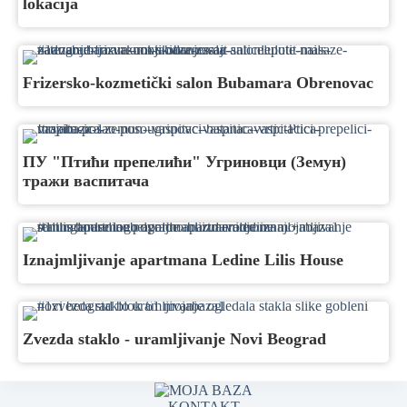
lokacija
Frizersko-kozmetički salon Bubamara Obrenovac
ПУ "Птићи препелићи" Угриновци (Земун)
тражи васпитача
Iznajmljivanje apartmana Ledine Lilis House
Zvezda staklo - uramljivanje Novi Beograd
KONTAKT