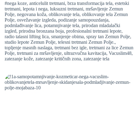
#nega koze
,
anticelulit tretmani
,
brza transformacija tela
,
estetski
tretmani
,
lepota i nega
,
luksuzni tretmani
,
mršavljenje Zemun
Polje
,
negovana koža
,
oblikovanje tela
,
oblikovanje tela Zemun
Polje
,
osvežavanje izgleda
,
podizanje samopouzdanja
,
podmlađivanje lica
,
potamnjivanje tela
,
prirodan mladalački
izgled
,
prirodna bronzana boja
,
profesionalni tretmani lepote
,
radio talasni lifting lica
,
smanjenje obima
,
spray tan Zemun Polje
,
studio lepote Zemun Polje
,
telesni tretmani Zemun Polje.
,
topljenje masnih naslaga
,
tretmani bez igle
,
tretmani za lice Zemun
Polje
,
tretmani za mršavljenje
,
ultrazvučna kavitacija
,
Vacuslim48
,
zatezanje kože
,
zatezanje kritičnih zona
,
zatezanje tela