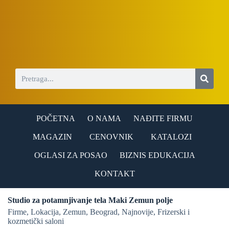
S
k
i
p
t
o
c
o
n
t
e
n
POČETNA
O NAMA
NAĐITE FIRMU
t
MAGAZIN
CENOVNIK
KATALOZI
OGLASI ZA POSAO
BIZNIS EDUKACIJA
KONTAKT
Studio za potamnjivanje tela Maki Zemun polje
Firme
,
Lokacija
,
Zemun
,
Beograd
,
Najnovije
,
Frizerski i
kozmetički saloni