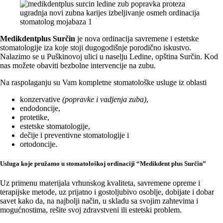
Medikdentplus Surčin
je nova ordinacija savremene i estetske
stomatologije iza koje stoji dugogodišnje porodično iskustvo.
Nalazimo se u Puškinovoj ulici u naselju Ledine, opština Surčin. Kod
nas možete obaviti bezbolne intervencije na zubu.
Na raspolaganju su Vam kompletne stomatološke usluge iz oblasti
konzervative
(popravke i vadjenja zuba)
,
endodoncije,
protetike,
estetske stomatologije,
dečije i preventivne stomatologije i
ortodoncije.
Usluga koje pružamo u stomatološkoj ordinaciji “Medikdent plus Surčin”
Uz primenu materijala vrhunskog kvaliteta, savremene opreme i
terapijske metode, uz prijatno i gostoljubivo osoblje, dobijate i dobar
savet kako da, na najbolji način, u skladu sa svojim zahtevima i
mogućnostima, rešite svoj zdravstveni ili estetski problem.