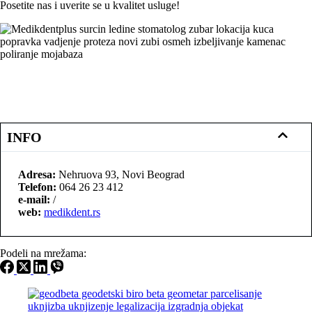
Posetite nas i uverite se u kvalitet usluge!
INFO
Adresa:
Nehruova 93, Novi Beograd
Telefon:
064 26 23 412
e-mail:
/
web:
medikdent.rs
Podeli na mrežama: