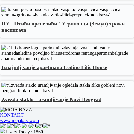
ПУ "Птићи препелићи" Угриновци (Земун) тражи
васпитача
Iznajmljivanje apartmana Ledine Lilis House
Zvezda staklo - uramljivanje Novi Beograd
KONTAKT
www.mojabaza.com
Users Today : 1860