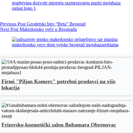
Previous
Post
Geodetski biro “Beta” Beograd
Next
Post
Makedonsko veče u Beogradu
Firmi "Piljan Komerc" potrebni prodavci na više
lokacija
Frizersko-kozmetički salon Bubamara Obrenovac