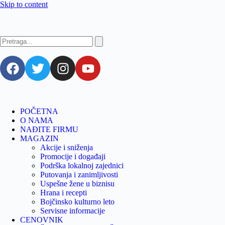
Skip to content
POČETNA
O NAMA
NAĐITE FIRMU
MAGAZIN
Akcije i sniženja
Promocije i događaji
Podrška lokalnoj zajednici
Putovanja i zanimljivosti
Uspešne žene u biznisu
Hrana i recepti
Bojčinsko kulturno leto
Servisne informacije
CENOVNIK