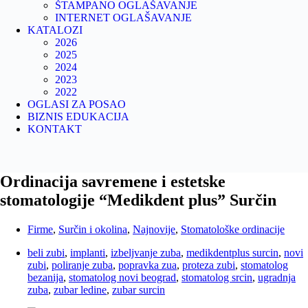
ŠTAMPANO OGLAŠAVANJE
INTERNET OGLAŠAVANJE
KATALOZI
2026
2025
2024
2023
2022
OGLASI ZA POSAO
BIZNIS EDUKACIJA
KONTAKT
Ordinacija savremene i estetske
stomatologije “Medikdent plus” Surčin
Firme
,
Surčin i okolina
,
Najnovije
,
Stomatološke ordinacije
beli zubi
,
implanti
,
izbeljvanje zuba
,
medikdentplus surcin
,
novi
zubi
,
poliranje zuba
,
popravka zua
,
proteza zubi
,
stomatolog
bezanija
,
stomatolog novi beograd
,
stomatolog srcin
,
ugradnja
zuba
,
zubar ledine
,
zubar surcin