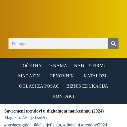
S
k
i
p
t
o
c
o
n
t
e
n
POČETNA
O NAMA
NAĐITE FIRMU
t
MAGAZIN
CENOVNIK
KATALOZI
OGLASI ZA POSAO
BIZNIS EDUKACIJA
KONTAKT
Savremeni trendovi u digitalnom marketingu (2024)
Magazin
,
Akcije i sniženja
#businessguide
,
#deljenjeflajera
,
#digitalni #trendovi2024