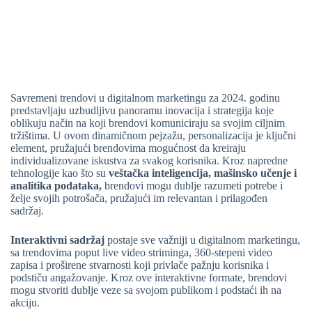
Savremeni trendovi u digitalnom marketingu za 2024. godinu
predstavljaju uzbudljivu panoramu inovacija i strategija koje
oblikuju način na koji brendovi komuniciraju sa svojim ciljnim
tržištima. U ovom dinamičnom pejzažu, personalizacija je ključni
element, pružajući brendovima mogućnost da kreiraju
individualizovane iskustva za svakog korisnika. Kroz napredne
tehnologije kao što su
veštačka inteligencija, mašinsko učenje i
analitika podataka,
brendovi mogu dublje razumeti potrebe i
želje svojih potrošača, pružajući im relevantan i prilagođen
sadržaj.
Interaktivni sadržaj
postaje sve važniji u digitalnom marketingu,
sa trendovima poput live video striminga, 360-stepeni video
zapisa i proširene stvarnosti koji privlače pažnju korisnika i
podstiču angažovanje. Kroz ove interaktivne formate, brendovi
mogu stvoriti dublje veze sa svojom publikom i podstaći ih na
akciju.