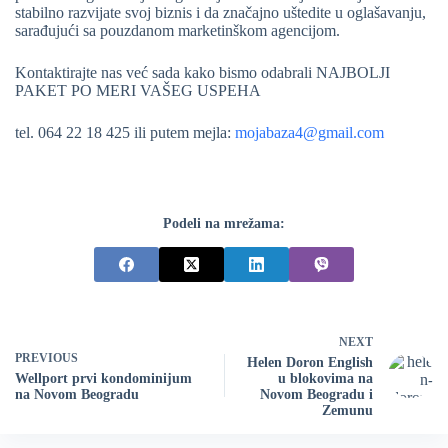
stabilno razvijate svoj biznis i da značajno uštedite u oglašavanju,
sarađujući sa pouzdanom marketinškom agencijom.
Kontaktirajte nas već sada kako bismo odabrali NAJBOLJI
PAKET PO MERI VAŠEG USPEHA
tel. 064 22 18 425 ili putem mejla:
mojabaza4@gmail.com
Podeli na mrežama:
NEXT
PREVIOUS
Helen Doron English
Wellport prvi kondominijum
u blokovima na
na Novom Beogradu
Novom Beogradu i
Zemunu