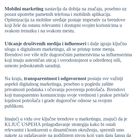
Mobilni marketing
nastavlja da dobija na značaju, posebno uz
porast upotrebe pametnih telefona i mobilnih aplikacija.
Optimizacija za mobilne uređaje postaje imperativ za brendove
koji žele da ostanu relevantni i dostupni svojim korisnicima u
svakom trenutku i na svakom mestu.
Uticanje društvenih medija i influenseri
i dalje igraju ključnu
ulogu u digitalnom marketingu, ali se pristup tome menja.
Brendovi sve više teže dugoročnim partnerstvima sa influenserima
koji imaju autentičan uticaj i verodostojnost u određenoj niši,
umesto jednokratnih saradnji.
Na kraju,
transparentnost i odgovornost
postaju sve važniji
aspekti digitalnog marketinga, posebno u pogledu zaštite
privatnosti podataka i očuvanja poverenja potrošača. Brendovi
koji transparentno komuniciraju svoje vrednosti i prakse privlače
lojalnost potrošača i grade dugoročne odnose sa svojom
publikom.
Imajući u vidu ove ključne trendove u marketingu, znajući da je
KLJUČ USPEHA prilagođavanje strategija kako bi ostali
relevantni i konkurenti u dinamičnom okruženju, spremili smo
pakete za oglašavanje na godišnjem nivou koji vam daju šansu da