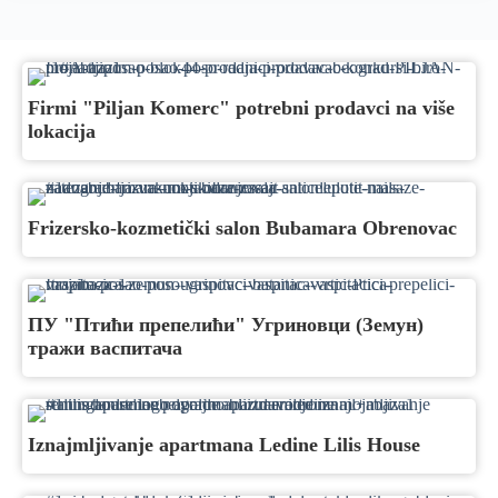
Firmi "Piljan Komerc" potrebni prodavci na više
lokacija
Frizersko-kozmetički salon Bubamara Obrenovac
ПУ "Птићи препелићи" Угриновци (Земун)
тражи васпитача
Iznajmljivanje apartmana Ledine Lilis House