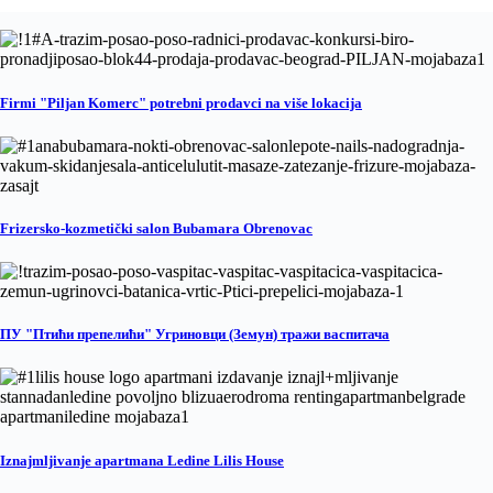
Firmi "Piljan Komerc" potrebni prodavci na više lokacija
Frizersko-kozmetički salon Bubamara Obrenovac
ПУ "Птићи препелићи" Угриновци (Земун) тражи васпитача
Iznajmljivanje apartmana Ledine Lilis House