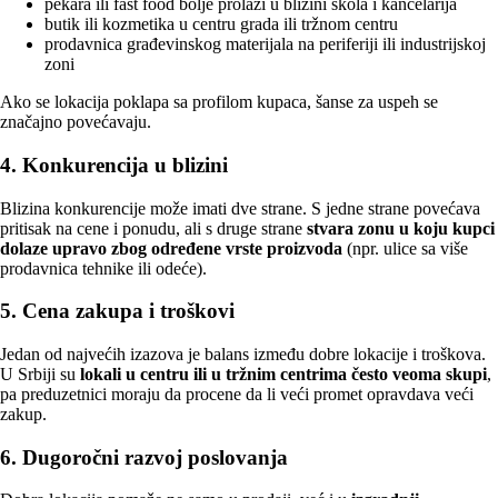
pekara ili fast food bolje prolazi u blizini škola i kancelarija
butik ili kozmetika u centru grada ili tržnom centru
prodavnica građevinskog materijala na periferiji ili industrijskoj
zoni
Ako se lokacija poklapa sa profilom kupaca, šanse za uspeh se
značajno povećavaju.
4. Konkurencija u blizini
Blizina konkurencije može imati dve strane. S jedne strane povećava
pritisak na cene i ponudu, ali s druge strane
stvara zonu u koju kupci
dolaze upravo zbog određene vrste proizvoda
(npr. ulice sa više
prodavnica tehnike ili odeće).
5. Cena zakupa i troškovi
Jedan od najvećih izazova je balans između dobre lokacije i troškova.
U Srbiji su
lokali u centru ili u tržnim centrima često veoma skupi
,
pa preduzetnici moraju da procene da li veći promet opravdava veći
zakup.
6. Dugoročni razvoj poslovanja