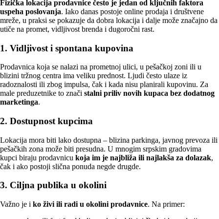
Fizička lokacija prodavnice često je jedan od ključnih faktora
uspeha poslovanja
. Iako danas postoje online prodaja i društvene
mreže, u praksi se pokazuje da dobra lokacija i dalje može značajno da
utiče na promet, vidljivost brenda i dugoročni rast.
1. Vidljivost i spontana kupovina
Prodavnica koja se nalazi na prometnoj ulici, u pešačkoj zoni ili u
blizini tržnog centra ima veliku prednost. Ljudi često ulaze iz
radoznalosti ili zbog impulsa, čak i kada nisu planirali kupovinu. Za
male preduzetnike to znači
stalni priliv novih kupaca bez dodatnog
marketinga
.
2. Dostupnost kupcima
Lokacija mora biti lako dostupna – blizina parkinga, javnog prevoza ili
pešačkih zona može biti presudna. U mnogim srpskim gradovima
kupci biraju prodavnicu
koja im je najbliža ili najlakša za dolazak
,
čak i ako postoji slična ponuda negde drugde.
3. Ciljna publika u okolini
Važno je i
ko živi ili radi u okolini prodavnice
. Na primer: