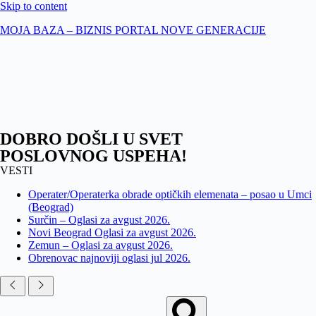
Skip to content
MOJA BAZA – BIZNIS PORTAL NOVE GENERACIJE
DOBRO DOŠLI U SVET
POSLOVNOG USPEHA!
VESTI
Operater/Operaterka obrade optičkih elemenata – posao u Umci
(Beograd)
Surčin – Oglasi za avgust 2026.
Novi Beograd Oglasi za avgust 2026.
Zemun – Oglasi za avgust 2026.
Obrenovac najnoviji oglasi jul 2026.