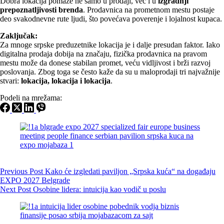
Dobra lokacija pomaže ne samo u prodaji, već i u
izgradnji
prepoznatljivosti brenda
. Prodavnica na prometnom mestu postaje
deo svakodnevne rute ljudi, što povećava poverenje i lojalnost kupaca.
Zaključak:
Za mnoge srpske preduzetnike lokacija je i dalje presudan faktor. Iako
digitalna prodaja dobija na značaju, fizička prodavnica na pravom
mestu može da donese stabilan promet, veću vidljivost i brži razvoj
poslovanja. Zbog toga se često kaže da su u maloprodaji tri najvažnije
stvari:
lokacija, lokacija i lokacija
.
Podeli na mrežama:
Previous
Post
Kako će izgledati paviljon „Srpska kuća“ na događaju
EXPO 2027 Belgrade
Next
Post
Osobine lidera: intuicija kao vodič u poslu