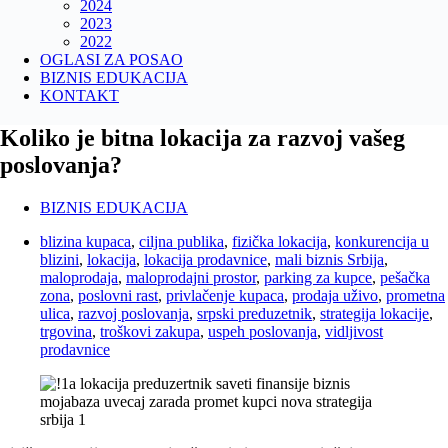
2024
2023
2022
OGLASI ZA POSAO
BIZNIS EDUKACIJA
KONTAKT
Koliko je bitna lokacija za razvoj vašeg
poslovanja?
BIZNIS EDUKACIJA
blizina kupaca
,
ciljna publika
,
fizička lokacija
,
konkurencija u
blizini
,
lokacija
,
lokacija prodavnice
,
mali biznis Srbija
,
maloprodaja
,
maloprodajni prostor
,
parking za kupce
,
pešačka
zona
,
poslovni rast
,
privlačenje kupaca
,
prodaja uživo
,
prometna
ulica
,
razvoj poslovanja
,
srpski preduzetnik
,
strategija lokacije
,
trgovina
,
troškovi zakupa
,
uspeh poslovanja
,
vidljivost
prodavnice