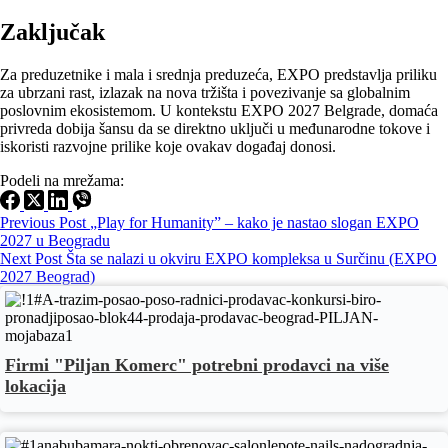
Zaključak
Za preduzetnike i mala i srednja preduzeća, EXPO predstavlja priliku
za ubrzani rast, izlazak na nova tržišta i povezivanje sa globalnim
poslovnim ekosistemom. U kontekstu EXPO 2027 Belgrade, domaća
privreda dobija šansu da se direktno uključi u međunarodne tokove i
iskoristi razvojne prilike koje ovakav događaj donosi.
Podeli na mrežama:
Previous
Post
„Play for Humanity” – kako je nastao slogan EXPO
2027 u Beogradu
Next
Post
Šta se nalazi u okviru EXPO kompleksa u Surčinu (EXPO
2027 Beograd)
Firmi "Piljan Komerc" potrebni prodavci na više
lokacija