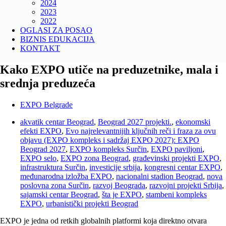
2024
2023
2022
OGLASI ZA POSAO
BIZNIS EDUKACIJA
KONTAKT
Kako EXPO utiče na preduzetnike, mala i
srednja preduzeća
EXPO Belgrade
akvatik centar Beograd
,
Beograd 2027 projekti.
,
ekonomski
efekti EXPO
,
Evo najrelevantnijih ključnih reči i fraza za ovu
objavu (EXPO kompleks i sadržaj EXPO 2027): EXPO
Beograd 2027
,
EXPO kompleks Surčin
,
EXPO paviljoni
,
EXPO selo
,
EXPO zona Beograd
,
građevinski projekti EXPO
,
infrastruktura Surčin
,
investicije srbija
,
kongresni centar EXPO
,
međunarodna izložba EXPO
,
nacionalni stadion Beograd
,
nova
poslovna zona Surčin
,
razvoj Beograda
,
razvojni projekti Srbija
,
sajamski centar Beograd
,
šta je EXPO
,
stambeni kompleks
EXPO
,
urbanistički projekti Beograd
EXPO je jedna od retkih globalnih platformi koja direktno otvara