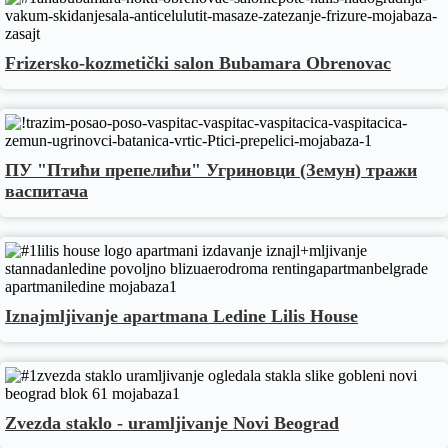
Frizersko-kozmetički salon Bubamara Obrenovac
ПУ "Птићи препелићи" Угриновци (Земун) тражи
васпитача
Iznajmljivanje apartmana Ledine Lilis House
Zvezda staklo - uramljivanje Novi Beograd