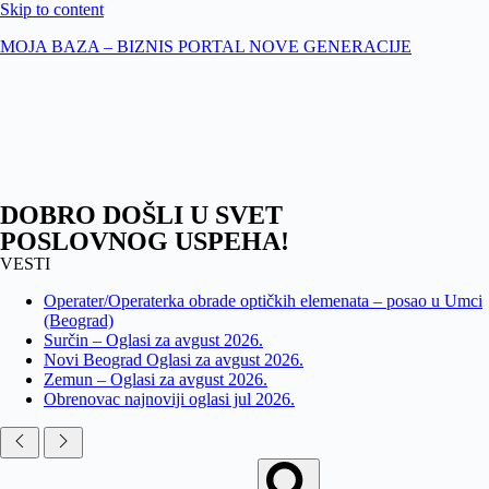
Skip to content
MOJA BAZA – BIZNIS PORTAL NOVE GENERACIJE
DOBRO DOŠLI U SVET
POSLOVNOG USPEHA!
VESTI
Operater/Operaterka obrade optičkih elemenata – posao u Umci
(Beograd)
Surčin – Oglasi za avgust 2026.
Novi Beograd Oglasi za avgust 2026.
Zemun – Oglasi za avgust 2026.
Obrenovac najnoviji oglasi jul 2026.