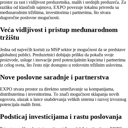
prostor za rast i vidljivost preduzetnika, malih i srednjih preduzeća. Za
razliku od klasičnih sajmova, EXPO povezuje lokalnu privredu sa
međunarodnim tržištima, investitorima i partnerima, što stvara
dugoročne poslovne mogućnosti.
Veća vidljivost i pristup međunarodnom
tržištu
Jedna od najvećih koristi za MSP sektor je mogućnost da se predstave
globalnoj publici. Preduzetnici dobijaju priliku da pokažu svoje
proizvode, usluge i inovacije pred potencijalnim kupcima i partnerima
iz celog sveta, što često nije dostupno u redovnim tržišnim uslovima.
Nove poslovne saradnje i partnerstva
EXPO stvara prostor za direktno umrežavanje sa kompanijama,
distributerima i investitorima. To znači mogućnost sklapanja novih
ugovora, ulazak u lance snabdevanja velikih sistema i razvoj izvoznog
potencijala malih firmi.
Podsticaj investicijama i rastu poslovanja