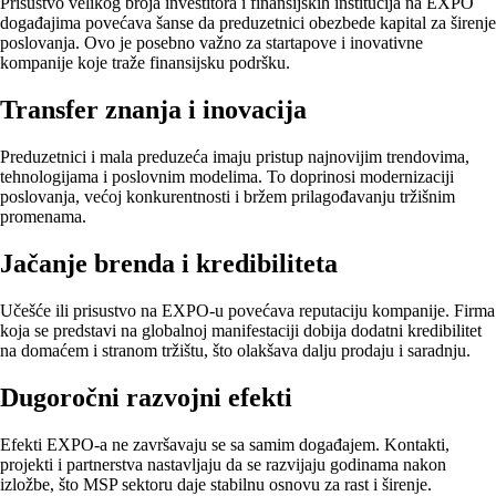
Prisustvo velikog broja investitora i finansijskih institucija na EXPO
događajima povećava šanse da preduzetnici obezbede kapital za širenje
poslovanja. Ovo je posebno važno za startapove i inovativne
kompanije koje traže finansijsku podršku.
Transfer znanja i inovacija
Preduzetnici i mala preduzeća imaju pristup najnovijim trendovima,
tehnologijama i poslovnim modelima. To doprinosi modernizaciji
poslovanja, većoj konkurentnosti i bržem prilagođavanju tržišnim
promenama.
Jačanje brenda i kredibiliteta
Učešće ili prisustvo na EXPO-u povećava reputaciju kompanije. Firma
koja se predstavi na globalnoj manifestaciji dobija dodatni kredibilitet
na domaćem i stranom tržištu, što olakšava dalju prodaju i saradnju.
Dugoročni razvojni efekti
Efekti EXPO-a ne završavaju se sa samim događajem. Kontakti,
projekti i partnerstva nastavljaju da se razvijaju godinama nakon
izložbe, što MSP sektoru daje stabilnu osnovu za rast i širenje.