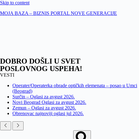
Skip to content
MOJA BAZA – BIZNIS PORTAL NOVE GENERACIJE
DOBRO DOŠLI U SVET
POSLOVNOG USPEHA!
VESTI
Operater/Operaterka obrade optičkih elemenata – posao u Umci
(Beograd)
Surčin – Oglasi za avgust 2026.
Novi Beograd Oglasi za avgust 2026.
Zemun – Oglasi za avgust 2026.
Obrenovac najnoviji oglasi jul 2026.