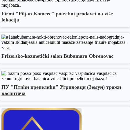
Firmi "Piljan Komerc" potrebni prodavci na više
lokacija
Frizersko-kozmetički salon Bubamara Obrenovac
ПУ "Птићи препелићи" Угриновци (Земун) тражи
васпитача