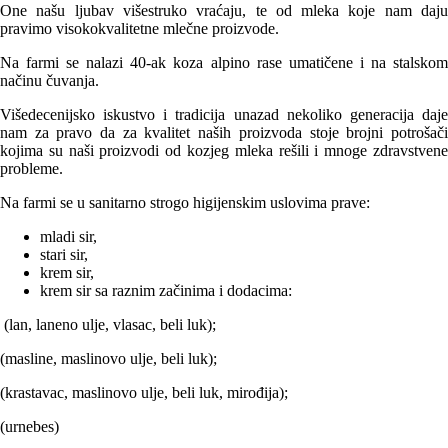
One našu ljubav višestruko vraćaju, te od mleka koje nam daju
pravimo visokokvalitetne mlečne proizvode.
Na farmi se nalazi 40-ak koza alpino rase umatičene i na stalskom
načinu čuvanja.
Višedecenijsko iskustvo i tradicija unazad nekoliko generacija daje
nam za pravo da za kvalitet naših proizvoda stoje brojni potrošači
kojima su naši proizvodi od kozjeg mleka rešili i mnoge zdravstvene
probleme.
Na farmi se u sanitarno strogo higijenskim uslovima prave:
mladi sir,
stari sir,
krem sir,
krem sir sa raznim začinima i dodacima:
(lan, laneno ulje, vlasac, beli luk);
(masline, maslinovo ulje, beli luk);
(krastavac, maslinovo ulje, beli luk, mirođija);
(urnebes)