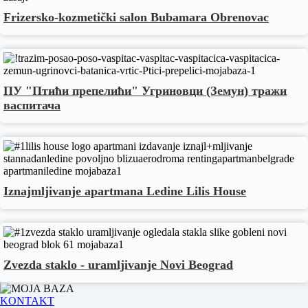
Frizersko-kozmetički salon Bubamara Obrenovac
ПУ "Птићи препелићи" Угриновци (Земун) тражи
васпитача
Iznajmljivanje apartmana Ledine Lilis House
Zvezda staklo - uramljivanje Novi Beograd
KONTAKT