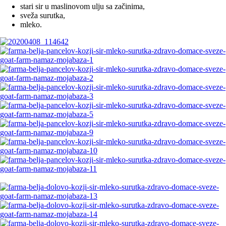
stari sir u maslinovom ulju sa začinima,
sveža surutka,
mleko.