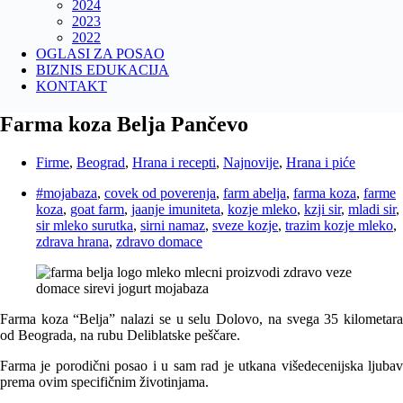
2024
2023
2022
OGLASI ZA POSAO
BIZNIS EDUKACIJA
KONTAKT
Farma koza Belja Pančevo
Firme
,
Beograd
,
Hrana i recepti
,
Najnovije
,
Hrana i piće
#mojabaza
,
covek od poverenja
,
farm abelja
,
farma koza
,
farme
koza
,
goat farm
,
jaanje imuniteta
,
kozje mleko
,
kzji sir
,
mladi sir
,
sir mleko surutka
,
sirni namaz
,
sveze kozje
,
trazim kozje mleko
,
zdrava hrana
,
zdravo domace
Farma koza “Belja” nalazi se u selu Dolovo, na svega 35 kilometara
od Beograda, na rubu Deliblatske peščare.
Farma je porodični posao i u sam rad je utkana višedecenijska ljubav
prema ovim specifičnim životinjama.