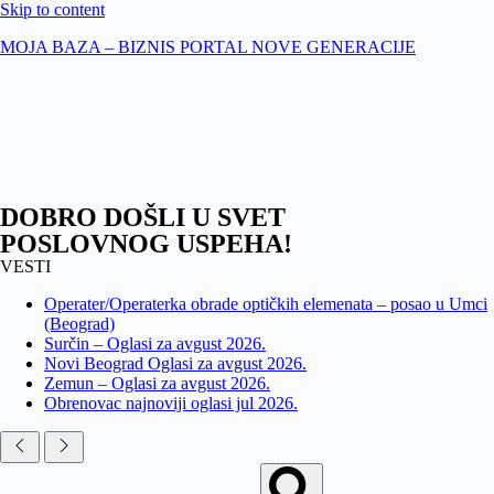
Skip to content
MOJA BAZA – BIZNIS PORTAL NOVE GENERACIJE
DOBRO DOŠLI U SVET
POSLOVNOG USPEHA!
VESTI
Operater/Operaterka obrade optičkih elemenata – posao u Umci
(Beograd)
Surčin – Oglasi za avgust 2026.
Novi Beograd Oglasi za avgust 2026.
Zemun – Oglasi za avgust 2026.
Obrenovac najnoviji oglasi jul 2026.