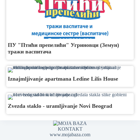
ПУ "Птићи препелићи" Угриновци (Земун)
тражи васпитача
Iznajmljivanje apartmana Ledine Lilis House
Zvezda staklo - uramljivanje Novi Beograd
KONTAKT
www.mojabaza.com