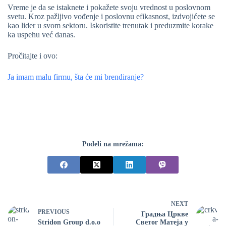
Vreme je da se istaknete i pokažete svoju vrednost u poslovnom
svetu. Kroz pažljivo vođenje i poslovnu efikasnost, izdvojićete se
kao lider u svom sektoru. Iskoristite trenutak i preduzmite korake
ka uspehu već danas.
Pročitajte i ovo:
Ja imam malu firmu, šta će mi brendiranje?
Podeli na mrežama:
NEXT
PREVIOUS
Градња Цркве
Stridon Group d.o.o
Светог Матеја у