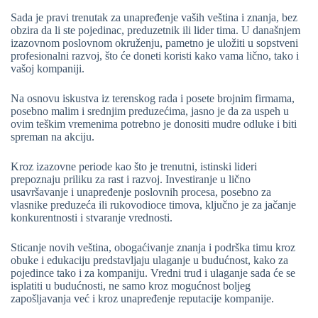
Sada je pravi trenutak za unapređenje vaših veština i znanja, bez
obzira da li ste pojedinac, preduzetnik ili lider tima. U današnjem
izazovnom poslovnom okruženju, pametno je uložiti u sopstveni
profesionalni razvoj, što će doneti koristi kako vama lično, tako i
vašoj kompaniji.
Na osnovu iskustva iz terenskog rada i posete brojnim firmama,
posebno malim i srednjim preduzećima, jasno je da za uspeh u
ovim teškim vremenima potrebno je donositi mudre odluke i biti
spreman na akciju.
Kroz izazovne periode kao što je trenutni, istinski lideri
prepoznaju priliku za rast i razvoj. Investiranje u lično
usavršavanje i unapređenje poslovnih procesa, posebno za
vlasnike preduzeća ili rukovodioce timova, ključno je za jačanje
konkurentnosti i stvaranje vrednosti.
Sticanje novih veština, obogaćivanje znanja i podrška timu kroz
obuke i edukaciju predstavljaju ulaganje u budućnost, kako za
pojedince tako i za kompaniju. Vredni trud i ulaganje sada će se
isplatiti u budućnosti, ne samo kroz mogućnost boljeg
zapošljavanja već i kroz unapređenje reputacije kompanije.