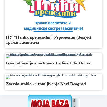
ПУ "Птићи препелићи" Угриновци (Земун)
тражи васпитача
Iznajmljivanje apartmana Ledine Lilis House
Zvezda staklo - uramljivanje Novi Beograd