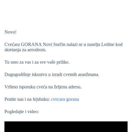
Novo!
Cvećara GORANA Novi Surčin nalazi se u naselju Ledine kod
skretanja za aerodrom.
Tu smo za vas i za sve vaše prilike.
Dugogodišnje iskustvo u izradi cvetnih aranžmana.
Vršimo isporuku cveća na željenu adresu.
Pratite nas i na fejsbuku:
cvecara gorana
Pogledajte i video: