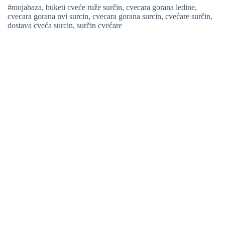
#mojabaza
,
buketi cveće ruže surčin
,
cvecara gorana ledine
,
cvecara gorana nvi surcin
,
cvecara gorana surcin
,
cvećare surčin
,
dostava cveća surcin
,
surčin cvećare