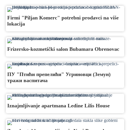
Firmi "Piljan Komerc" potrebni prodavci na više
lokacija
Frizersko-kozmetički salon Bubamara Obrenovac
ПУ "Птићи препелићи" Угриновци (Земун)
тражи васпитача
Iznajmljivanje apartmana Ledine Lilis House