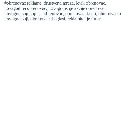
#obrenovac reklame
,
drustvena mreza
,
letak obrenovac
,
novagodina obrenovac
,
novogodisnje akcije obrenovac
,
novogodisnji popusti obrenovac
,
obrenovac flajeri
,
obrenovacki
novogodisnji
,
obrenovacki oglasi
,
reklamiranje firme